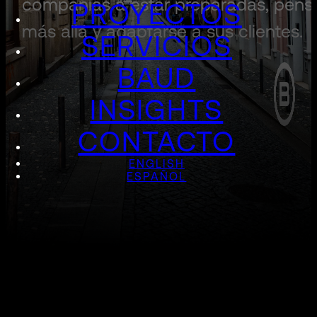
compañías a estar preparadas, pens
PROYECTOS
más allá y adaptarse a sus clientes.
SERVICIOS
BAUD
INSIGHTS
CONTACTO
ENGLISH
ESPAÑOL