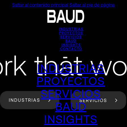
Saltar al contenido principal
Saltar al pie de página
INDUSTRIAS
PROYECTOS
SERVICIOS
BAUD
INSIGHTS
CONTACTO
rk that wo
INDUSTRIAS
PROYECTOS
SERVICIOS
INDUSTRIAS
SERVICIOS
BAUD
INSIGHTS