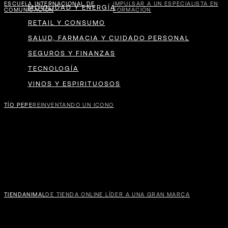
ESCUELA INTERNACIONAL DE
IMPULSAR A UN ESPECIALISTA EN
MOVILIDAD Y ENERGÍA
COMUNICACIÓN
FORMACIÓN
RETAIL Y CONSUMO
SALUD, FARMACIA Y CUIDADO PERSONAL
SEGUROS Y FINANZAS
TECNOLOGÍA
VINOS Y ESPIRITUOSOS
TÍO PEPE
REINVENTANDO UN ICONO
ASC
TIENDANIMAL
DE TIENDA ONLINE LÍDER A UNA GRAN MARCA