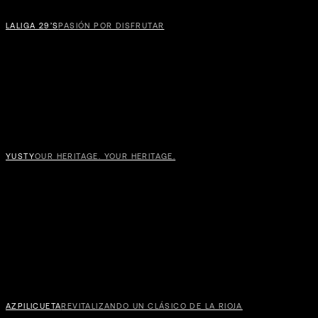
LALIGA 29’S
PASIÓN POR DISFRUTAR
YUSTY
OUR HERITAGE. YOUR HERITAGE.
PON
AZPILICUETA
REVITALIZANDO UN CLÁSICO DE LA RIOJA