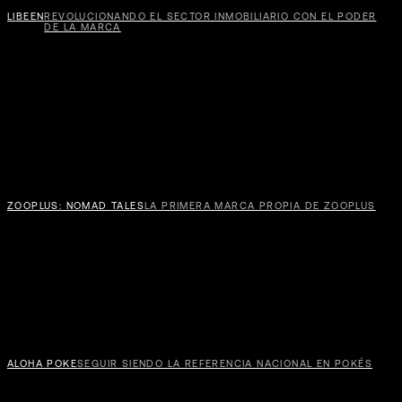
LIBEEN
REVOLUCIONANDO EL SECTOR INMOBILIARIO CON EL PODER
DE LA MARCA
ZOOPLUS: NOMAD TALES
LA PRIMERA MARCA PROPIA DE ZOOPLUS
FIG
ALOHA POKE
SEGUIR SIENDO LA REFERENCIA NACIONAL EN POKÉS