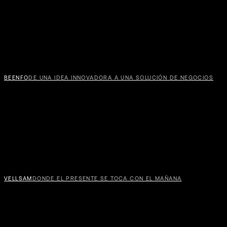
BEENFO
DE UNA IDEA INNOVADORA A UNA SOLUCIÓN DE NEGOCIOS
VELLSAM
DONDE EL PRESENTE SE TOCA CON EL MAÑANA
MER
MAD