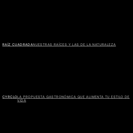
RAÍZ CUADRADA
NUESTRAS RAÍCES Y LAS DE LA NATURALEZA
ACTT
CYRCLO
LA PROPUESTA GASTRONÓMICA QUE ALIMENTA TU ESTILO DE
VIDA