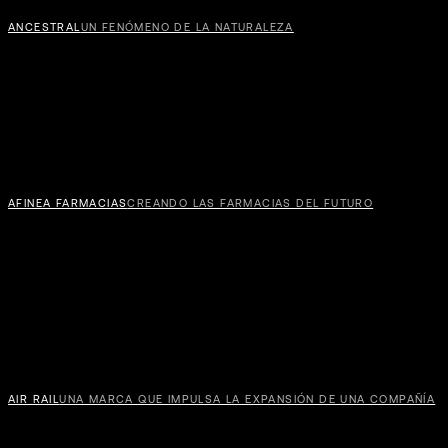
ANCESTRAL
UN FENÓMENO DE LA NATURALEZA
REA
OVI
AFINEA FARMACIAS
CREANDO LAS FARMACIAS DEL FUTURO
AIR RAIL
UNA MARCA QUE IMPULSA LA EXPANSIÓN DE UNA COMPAÑÍA