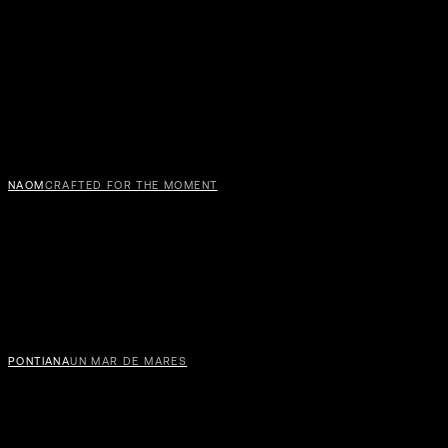
VILL
GAL
NAOM
CRAFTED FOR THE MOMENT
PONTIANA
UN MAR DE MARES