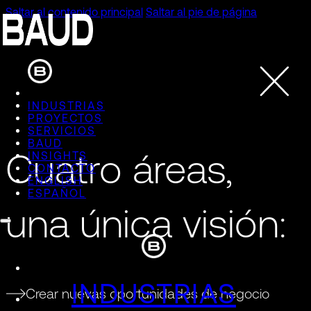
Saltar al contenido principal
Saltar al pie de página
INDUSTRIAS
PROYECTOS
SERVICIOS
BAUD
Cuatro áreas,
INSIGHTS
CONTACTO
ENGLISH
ESPAÑOL
una única visión:
INDUSTRIAS
Crear nuevas oportunidades de negocio