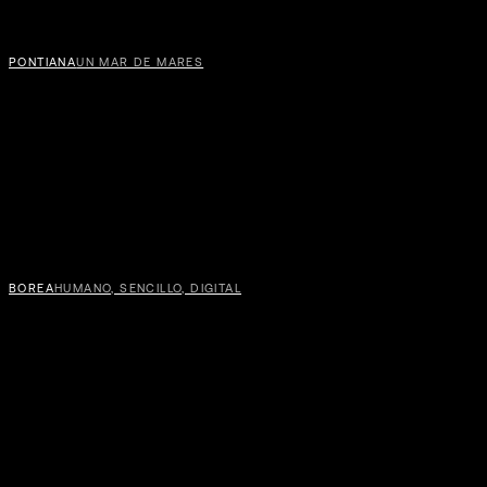
VILL
PONTIANA
UN MAR DE MARES
GAL
BOREA
HUMANO, SENCILLO, DIGITAL