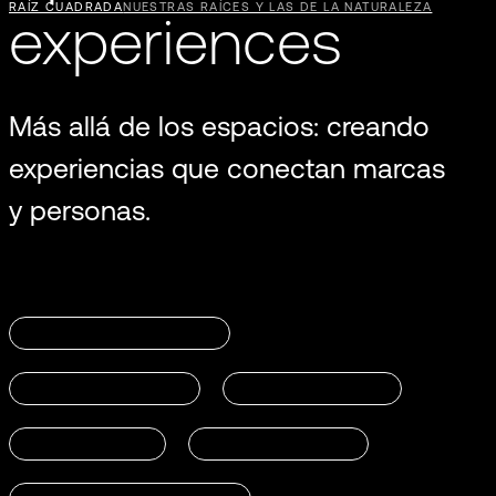
RAÍZ CUADRADA
NUESTRAS RAÍCES Y LAS DE LA NATURALEZA
experiences
Más allá de los espacios: creando
experiencias que conectan marcas
y personas.
CUSTOMER EXPERIENCE
BRAND EXPERIENCE
DISEÑO ESPACIOS
RETAIL DESIGN
FLAGSHIP STORES
VP
SOG