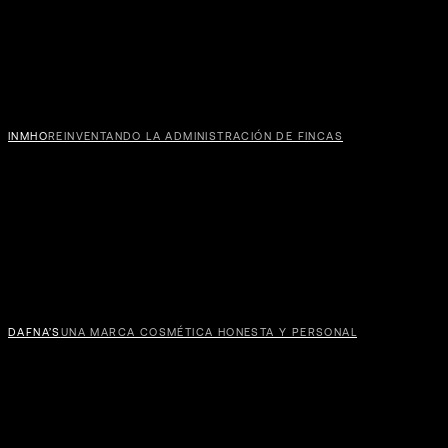
LALI
29’S
INMHO
REINVENTANDO LA ADMINISTRACIÓN DE FINCAS
DAFNA’S
UNA MARCA COSMÉTICA HONESTA Y PERSONAL