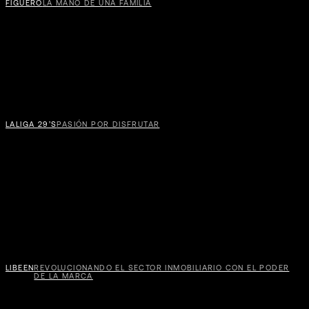
FIGUERO
LA MANO DE UNA FAMILIA
LALIGA 29’S
PASIÓN POR DISFRUTAR
VER
LIBEEN
REVOLUCIONANDO EL SECTOR INMOBILIARIO CON EL PODER
DE LA MARCA