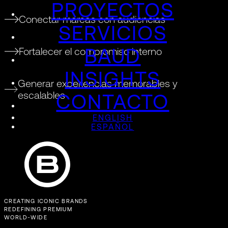
PROYECTOS
Conectar marcas con audiencias
SERVICIOS
BAUD
Fortalecer el compromiso interno
INSIGHTS
Generar experiencias memorables y
escalables
CONTACTO
ENGLISH
ESPAÑOL
CREATING ICONIC BRANDS
REDEFINING PREMIUM
WORLD-WIDE