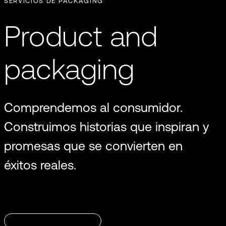
SERVICIOS DE PACKAGING
Product and
packaging
REA
OVI
Comprendemos al consumidor.
Construimos historias que inspiran y
promesas que se convierten en
éxitos reales.
ESTUDIO DE MERCADO