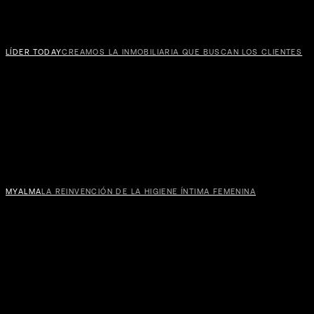
LÍDER TODAY
CREAMOS LA INMOBILIARIA QUE BUSCAN LOS CLIENTES
MYALMA
LA REINVENCIÓN DE LA HIGIENE ÍNTIMA FEMENINA
VP
SOG