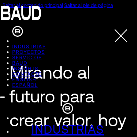
Saltar al contenido principal
Saltar al pie de página
INDUSTRIAS
PROYECTOS
SERVICIOS
BAUD
Mirando al
INSIGHTS
CONTACTO
ENGLISH
ESPAÑOL
futuro para
crear valor, hoy
INDUSTRIAS