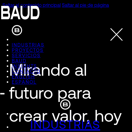
Saltar al contenido principal
Saltar al pie de página
INDUSTRIAS
PROYECTOS
SERVICIOS
BAUD
Mirando al
INSIGHTS
CONTACTO
ENGLISH
ESPAÑOL
futuro para
crear valor, hoy
INDUSTRIAS