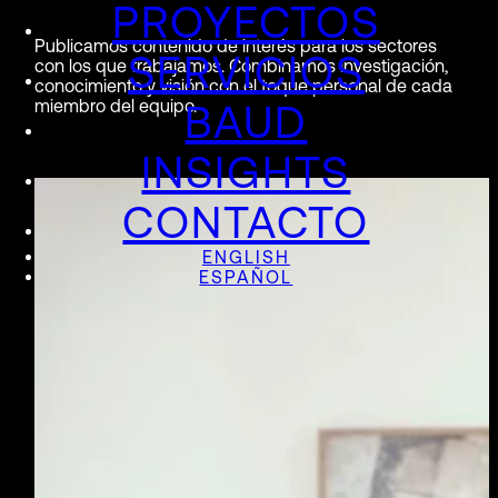
PROYECTOS
Publicamos contenido de interés para los sectores
SERVICIOS
con los que trabajamos. Combinamos investigación,
conocimiento y visión con el toque personal de cada
miembro del equipo.
BAUD
INSIGHTS
CONTACTO
ENGLISH
ESPAÑOL