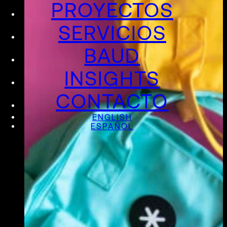
PROYECTOS
SERVICIOS
BAUD
INSIGHTS
CONTACTO
ENGLISH
ESPAÑOL