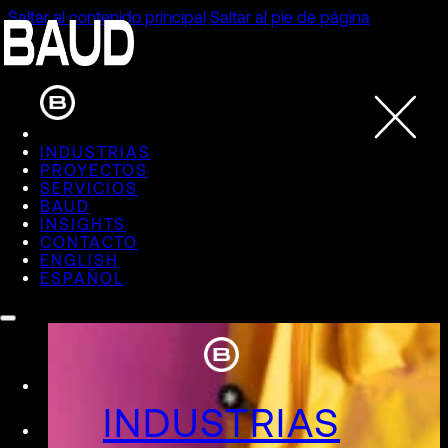
Saltar al contenido principal
Saltar al pie de página
Producción Gráfica
INDUSTRIAS
PROYECTOS
SERVICIOS
Branding Orgánico
BAUD
INSIGHTS
Cuidamos cada detalle de la producción.
CONTACTO
ENGLISH
ESPAÑOL
INDUSTRIAS