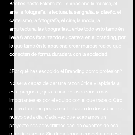
Beatles hasta Eskorbuto. Le apasiona la música, el
arte, la fotografía, la lectura, la serigrafía, el diseño, el
cartelismo, la fotografía, el cine, la moda, la
arquitectura, las tipografías… entre todo esto también
lleva 6 años focalizando su carrera en el branding, por
lo que también le apasiona crear marcas reales que
conecten de forma duradera con la sociedad.
¿Por qué has escogido el Branding como profesión?
No sería capaz de dar una razón única y lapidaria a
esta pregunta, quizás una de las razones más
importantes es por el equipo con el que trabajo. Otro
motivo también podría ser la ilusión de descubrir algo
nuevo cada día. Cada vez que acabamos un
proyecto nos convertimos casi en expertos de esa
materia o sector. Sin duda llegar a conectar con ese