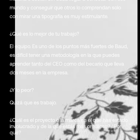
mundo y conseguir que otros lo comprendan solo
con mirar una tipografía es muy estimulante.
¿Qué es lo mejor de tu trabajo?
El equipo. Es uno de los puntos más fuertes de Baud,
es difícil tener una metodología en la que puedes
aprender tanto del CEO como del becario que lleva
dos meses en la empresa.
¿Y lo peor?
Quizá que es trabajo.
¿Cuál es el proyecto o la marca en el que has estado
involucrado y de la que estás más orgulloso? ¿Por
qué?