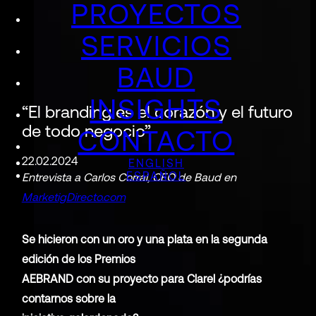
PROYECTOS
SERVICIOS
BAUD
INSIGHTS
“El branding es el corazón y el futuro
de todo negocio”
CONTACTO
22.02.2024
ENGLISH
ESPAÑOL
Entrevista a Carlos Corral, CEO de Baud en
MarketigDirecto.com
Se hicieron con un oro y una plata en la segunda
edición de los Premios
AEBRAND con su proyecto para Clarel ¿podrías
contarnos sobre la