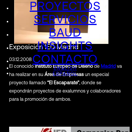
PROYECTOS
SERVICIOS
BAUD
INSIGHTS
Exposición IED Madrid
CONTACTO
03.12.2008
El conocido
Instituto Europeo de Diseño
de
Madrid
va
ENGLISH
ESPAÑOL
ha realizar en su
Área de Empresas
un especial
proyecto llamado
“El Escaparate”
, donde se
expondrán proyectos de exalumnos y colaboradores
para la promoción de ambos.