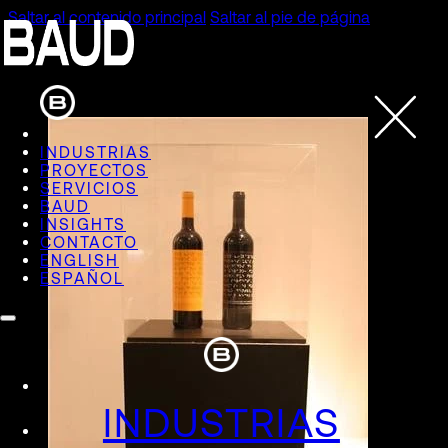
Saltar al contenido principal
Saltar al pie de página
INDUSTRIAS
PROYECTOS
SERVICIOS
BAUD
INSIGHTS
CONTACTO
ENGLISH
ESPAÑOL
INDUSTRIAS