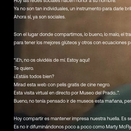
Hoy las redes sociales hacen honor a su nombre.
Ya no son tan individuales, un instrumento para darle brill
Ahora sí, ya son sociales.
Son el lugar donde compartimos, lo bueno, lo malo, el tra
para tener los mejores glúteos y otros con ecuaciones pa
“¡Eh, no os olvidéis de mí. Estoy aquí!
Te quiero.
¿Estáis todos bien?
Mirad esta web con pelis gratis de cine negro.
Esta visita virtual en directo por Museo del Prado…”.
Bueno, no tenía pensado ir de museos esta mañana, per
Hoy compartir es mantener impresa nuestra huella. Es se
Es no ir difuminándonos poco a poco como Marty McFly e