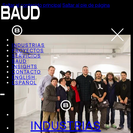
Saltar al contenido principal
Saltar al pie de página
INDUSTRIAS
PROYECTOS
SERVICIOS
BAUD
INSIGHTS
CONTACTO
ENGLISH
ESPAÑOL
INDUSTRIAS