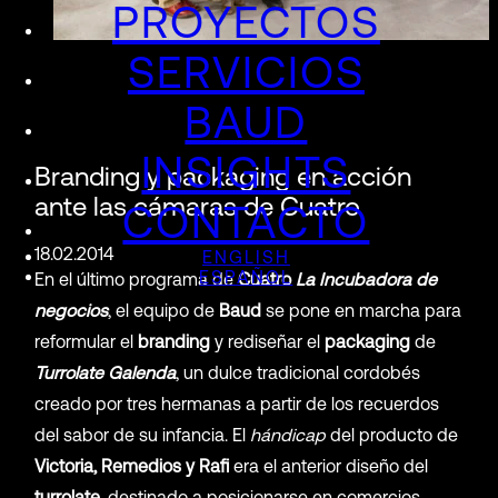
PROYECTOS
SERVICIOS
BAUD
INSIGHTS
Branding y packaging en acción
ante las cámaras de Cuatro
CONTACTO
18.02.2014
ENGLISH
ESPAÑOL
En el último programa de
Cuatro
La Incubadora de
negocios
, el equipo de
Baud
se pone en marcha para
reformular el
branding
y rediseñar el
packaging
de
Turrolate Galenda
, un dulce tradicional cordobés
creado por tres hermanas a partir de los recuerdos
del sabor de su infancia. El
hándicap
del producto de
Victoria, Remedios y Rafi
era el anterior diseño del
turrolate
, destinado a posicionarse en comercios