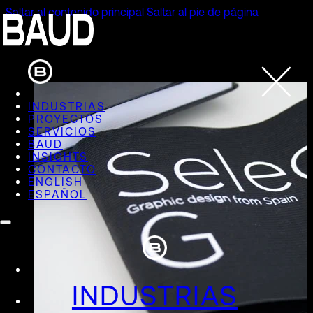
Saltar al contenido principal
Saltar al pie de página
INDUSTRIAS
PROYECTOS
SERVICIOS
BAUD
INSIGHTS
CONTACTO
ENGLISH
ESPAÑOL
INDUSTRIAS