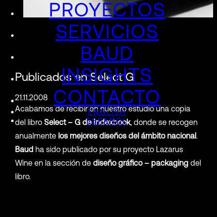
PROYECTOS
SERVICIOS
BAUD
INSIGHTS
Publicados en Select G
CONTACTO
21.11.2008
Acabamos de recibir en nuestro estudio una copia
ENGLISH
ESPAÑOL
del libro
Select – G de Indexbook
, donde se recogen
anualmente
los mejores diseños del ámbito nacional
.
Baud
ha sido publicado por su proyecto Lazarus
Wine en la sección de
diseño gráfico – packaging
del
libro.