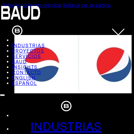
Saltar al contenido principal
Saltar al pie de página
INDUSTRIAS
PROYECTOS
SERVICIOS
BAUD
INSIGHTS
CONTACTO
ENGLISH
ESPAÑOL
INDUSTRIAS