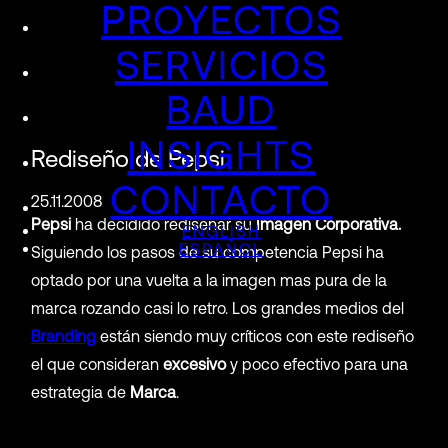
PROYECTOS
SERVICIOS
BAUD
INSIGHTS
Rediseño de Pepsi
CONTACTO
25.11.2008
Pepsi
ha decidido rediseñar su
Imagen Corporativa.
ENGLISH
ESPAÑOL
Siguiendo los pasos de su competencia Pepsi ha
optado por una vuelta a la imagen mas pura de la
marca rozando casi lo retro. Los grandes medios del
Branding
están siendo muy críticos con este rediseño
el que consideran
excesivo
y poco efectivo para una
estrategia de
Marca
.