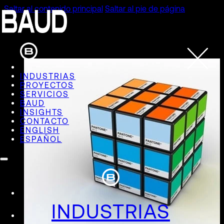
Saltar al contenido principal
Saltar al pie de página
INDUSTRIAS
PROYECTOS
SERVICIOS
BAUD
INSIGHTS
CONTACTO
ENGLISH
ESPAÑOL
INDUSTRIAS