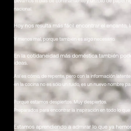
Llevamos 11 días de confinamiento y un rollo de papel hig
nacional.
Hoy nos resulta más fácil encontrar el encanto, l
Y menos mal, porque también es algo necesario.
En la cotidaneidad más doméstica también podem
ideas.
Así es cómo, de repente, pero con la información laten
en la cocina no es sólo un ruido, es un nuevo nombre 
Porque estamos despiertos. Muy despiertos.
Preparados para encontrar la inspiración en todo lo que 
Estamos aprendiendo a admirar lo que ya hemos