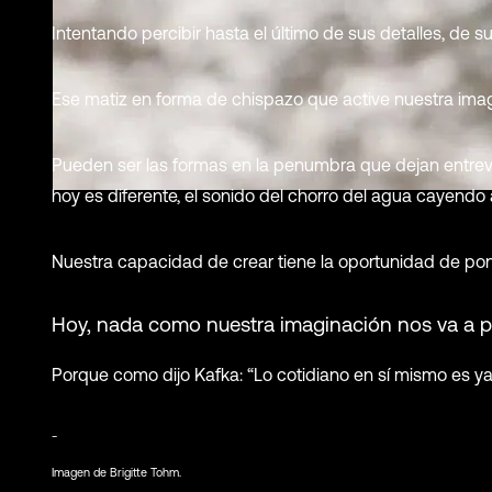
Intentando percibir hasta el último de sus detalles, de su
Ese matiz en forma de chispazo que active nuestra imag
Pueden ser las formas en la penumbra que dejan entrev
hoy es diferente, el sonido del chorro del agua cayendo
Nuestra capacidad de crear tiene la oportunidad de po
Hoy, nada como nuestra imaginación nos va a per
Porque como dijo Kafka: “Lo cotidiano en sí mismo es ya
_
Imagen de Brigitte Tohm.