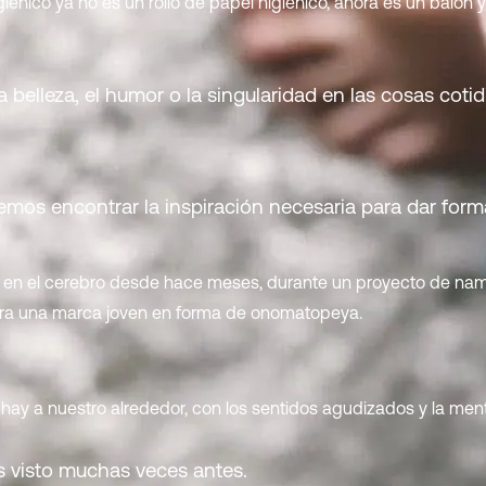
iénico ya no es un rollo de papel higiénico, ahora es un balón y
a belleza, el humor o la singularidad en las cosas cotid
os encontrar la inspiración necesaria para dar form
te en el cerebro desde hace meses, durante un proyecto de nam
para una marca joven en forma de onomatopeya.
hay a nuestro alrededor, con los sentidos agudizados y la ment
 visto muchas veces antes.