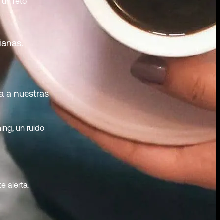
 un reto
ianas.
a a nuestras
ing, un ruido
e alerta.