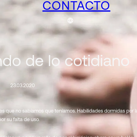
CONTACTO
ndo de lo cotidiano
23.03.2020
des que no sabíamos que teníamos. Habilidades dormidas por l
r su falta de uso.