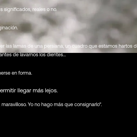
s significados, reales o no.
inación.
er las lamas de una persiana, un cuadro que estamos hartos d
 antes de lavarnos los dientes…
nerse en forma.
mitir llegar más lejos.
 maravilloso. Yo no hago más que consignarlo“.