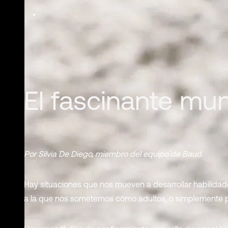
El fascinante mu
Por Silvia De Diego, miembro del equipo de Baud.
Hay situaciones que nos mueven a desarrollar habilida
a la que nos sometemos como adultos, o simplemente po