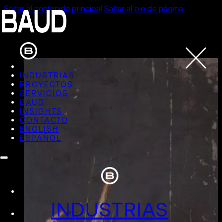
Saltar al contenido principal
Saltar al pie de página
INDUSTRIAS
PROYECTOS
SERVICIOS
BAUD
INSIGHTS
CONTACTO
ENGLISH
ESPAÑOL
INDUSTRIAS