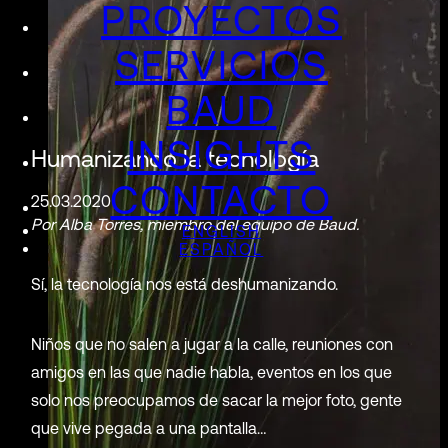
PROYECTOS
SERVICIOS
BAUD
INSIGHTS
Humanizando la tecnología
CONTACTO
25.03.2020
Por Alba Torres, miembro del equipo de Baud.
ENGLISH
ESPAÑOL
Sí, la tecnología nos está deshumanizando.
Niños que no salen a jugar a la calle, reuniones con
amigos en las que nadie habla, eventos en los que
solo nos preocupamos de sacar la mejor foto, gente
que vive pegada a una pantalla…