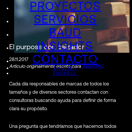
PROYECTOS
SERVICIOS
BAUD
INSIGHTS
El purpose con calzador
CONTACTO
28.11.2017
Artículo originalmente escrito para
AEBRAND
ENGLISH
ESPAÑOL
Cada día responsables de marcas de todos los
tamaños y de diversos sectores contactan con
consultoras buscando ayuda para definir de forma
clara su propósito.
Una pregunta que tendríamos que hacernos todos