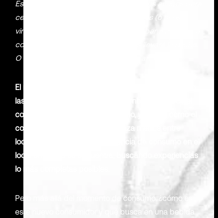
Es sábado por la noche. Quedas con tus amigos para
cenar mientras te bebes unas cervezas (o unos
vinos). Termina la cena y os vais a un bar a tomar una
copa, a menudo sin saber dónde os llevará la noche.
O al menos así era hasta hace unos años.
El momento de consumo de bebidas alcohólicas en
las nuevas generaciones está cambiando. Crece el
consumo diurno frente al nocturno, y vemos como el
consumidor cada vez se desplaza menos entre
locales, pero alarga su experiencia de consumo en el
local en el que se encuentra, buscando experiencias
lo más completas posibles.
Pero más allá del momento de consumo, ¿cómo es
este nuevo consumidor y qué busca en una bebida