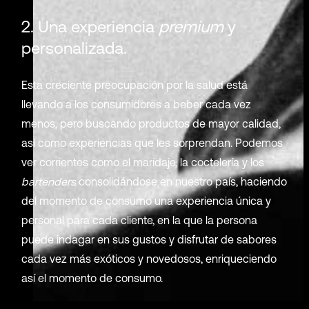
2. Una experiencia
premium
y
personalizada.
Esta creciente preocupación por la salud está
llevando a los consumidores a beber cada vez
menos, pero buscando productos de mayor calidad,
así como experiencias que les sorprendan. Podemos
ver corrientes como el maridaje, la coctelería y los
bartenders
consolidándose en nuestro país, haciendo
del momento de consumo una experiencia única y
personal para cada cliente, en la que la persona
puede indagar en sus gustos y disfrutar de sabores
cada vez más exóticos y novedosos, enriqueciendo
así el momento de consumo.