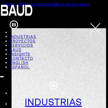
Saltar al contenido principal
Saltar al pie de página
INDUSTRIAS
PROYECTOS
SERVICIOS
BAUD
INSIGHTS
CONTACTO
ENGLISH
ESPAÑOL
INDUSTRIAS