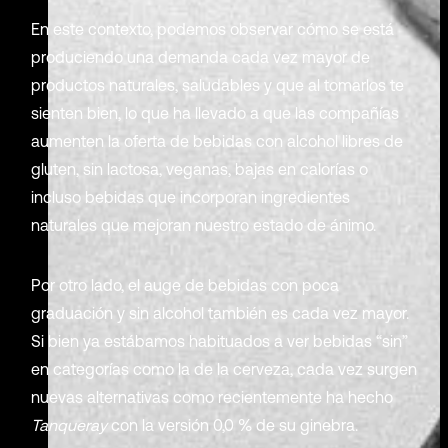
En este contexto, podemos observar cómo se está
produciendo una demanda cada vez mayor de
productos naturales, saludables y que al tomarlos te
sienten bien, lo que ha llevado a que las compañías
aumenten la oferta de bebidas con alcohol libres de
gluten, sin lactosa, veganas, bajas en calorías o
incluso bebidas que incorporan ingredientes
naturales que mejoran nuestro estado de ánimo.
Por otro lado, el auge de bebidas con poca
graduación y sin alcohol también es cada vez mayor.
Si bien ya estábamos habituados a ver bebidas “sin”
en categorías como la de la cerveza, cada vez surgen
nuevas alternativas como recientemente ha hecho
Tanqueray
con la versión 0,0 % de su ginebra.