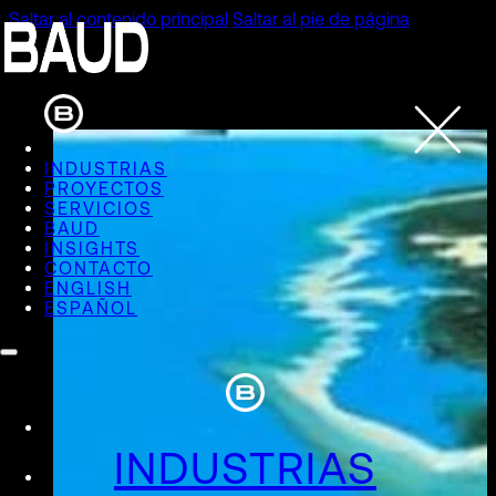
Saltar al contenido principal
Saltar al pie de página
INDUSTRIAS
PROYECTOS
SERVICIOS
BAUD
INSIGHTS
CONTACTO
ENGLISH
ESPAÑOL
INDUSTRIAS