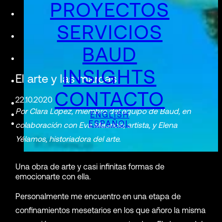
PROYECTOS
SERVICIOS
BAUD
INSIGHTS
El arte y las marcas
CONTACTO
22.10.2020
Por Clara López, miembro del equipo de Baud, en
ENGLISH
ESPAÑOL
colaboración con Eva Mauricio, artista, y Elena
Yélamos, historiadora del arte.
Una obra de arte y casi infinitas formas de
emocionarte con ella.
Personalmente me encuentro en una etapa de
confinamientos mesetarios en los que añoro la misma