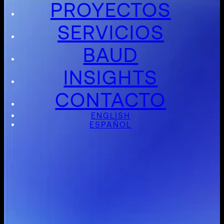
PROYECTOS
SERVICIOS
BAUD
INSIGHTS
CONTACTO
ENGLISH
ESPAÑOL